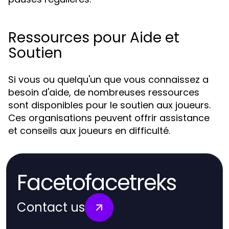
Ressources pour Aide et
Soutien
Si vous ou quelqu'un que vous connaissez a
besoin d'aide, de nombreuses ressources
sont disponibles pour le soutien aux joueurs.
Ces organisations peuvent offrir assistance
et conseils aux joueurs en difficulté.
Facetofacetreks
Contact us