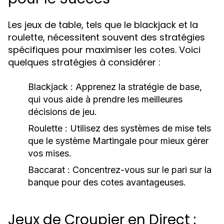
Les jeux de table, tels que le blackjack et la
roulette, nécessitent souvent des stratégies
spécifiques pour maximiser les cotes. Voici
quelques stratégies à considérer :
Blackjack :
Apprenez la stratégie de base,
qui vous aide à prendre les meilleures
décisions de jeu.
Roulette :
Utilisez des systèmes de mise tels
que le système Martingale pour mieux gérer
vos mises.
Baccarat :
Concentrez-vous sur le pari sur la
banque pour des cotes avantageuses.
Jeux de Croupier en Direct :