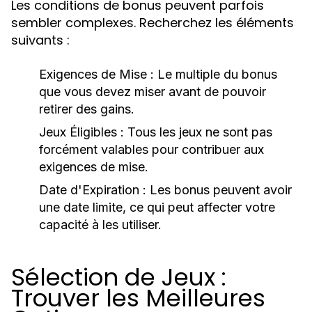
Les conditions de bonus peuvent parfois
sembler complexes. Recherchez les éléments
suivants :
Exigences de Mise :
Le multiple du bonus
que vous devez miser avant de pouvoir
retirer des gains.
Jeux Éligibles :
Tous les jeux ne sont pas
forcément valables pour contribuer aux
exigences de mise.
Date d'Expiration :
Les bonus peuvent avoir
une date limite, ce qui peut affecter votre
capacité à les utiliser.
Sélection de Jeux :
Trouver les Meilleures