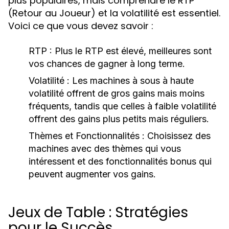
plus populaires, mais comprendre le RTP
(Retour au Joueur) et la volatilité est essentiel.
Voici ce que vous devez savoir :
RTP :
Plus le RTP est élevé, meilleures sont
vos chances de gagner à long terme.
Volatilité :
Les machines à sous à haute
volatilité offrent de gros gains mais moins
fréquents, tandis que celles à faible volatilité
offrent des gains plus petits mais réguliers.
Thèmes et Fonctionnalités :
Choisissez des
machines avec des thèmes qui vous
intéressent et des fonctionnalités bonus qui
peuvent augmenter vos gains.
Jeux de Table : Stratégies
pour le Succès