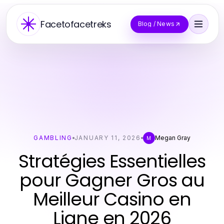
Facetofacetreks
Blog / News
GAMBLING
JANUARY 11, 2026
Megan Gray
M
Stratégies Essentielles
pour Gagner Gros au
Meilleur Casino en
Ligne en 2026