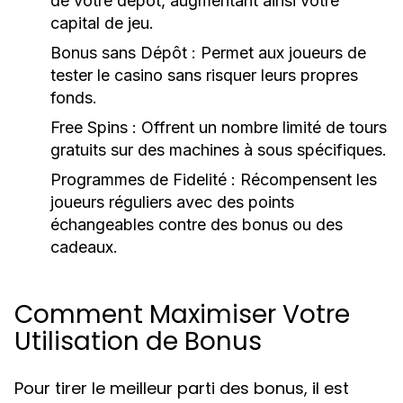
de votre dépôt, augmentant ainsi votre
capital de jeu.
Bonus sans Dépôt :
Permet aux joueurs de
tester le casino sans risquer leurs propres
fonds.
Free Spins :
Offrent un nombre limité de tours
gratuits sur des machines à sous spécifiques.
Programmes de Fidelité :
Récompensent les
joueurs réguliers avec des points
échangeables contre des bonus ou des
cadeaux.
Comment Maximiser Votre
Utilisation de Bonus
Pour tirer le meilleur parti des bonus, il est