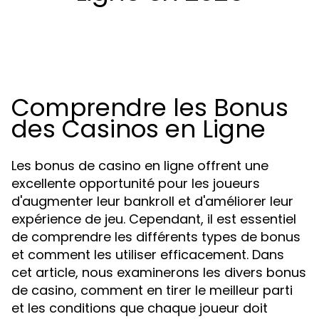
Comprendre les Bonus
des Casinos en Ligne
Les bonus de casino en ligne offrent une
excellente opportunité pour les joueurs
d'augmenter leur bankroll et d'améliorer leur
expérience de jeu. Cependant, il est essentiel
de comprendre les différents types de bonus
et comment les utiliser efficacement. Dans
cet article, nous examinerons les divers bonus
de casino, comment en tirer le meilleur parti
et les conditions que chaque joueur doit