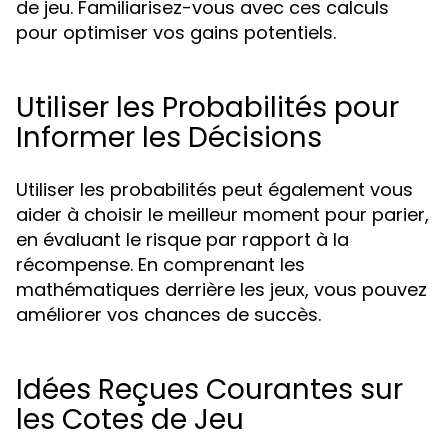
de jeu. Familiarisez-vous avec ces calculs
pour optimiser vos gains potentiels.
Utiliser les Probabilités pour
Informer les Décisions
Utiliser les probabilités peut également vous
aider à choisir le meilleur moment pour parier,
en évaluant le risque par rapport à la
récompense. En comprenant les
mathématiques derrière les jeux, vous pouvez
améliorer vos chances de succès.
Idées Reçues Courantes sur
les Cotes de Jeu