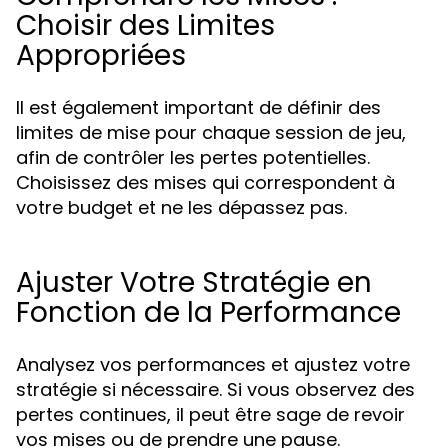
Choisir des Limites
Appropriées
Il est également important de définir des
limites de mise pour chaque session de jeu,
afin de contrôler les pertes potentielles.
Choisissez des mises qui correspondent à
votre budget et ne les dépassez pas.
Ajuster Votre Stratégie en
Fonction de la Performance
Analysez vos performances et ajustez votre
stratégie si nécessaire. Si vous observez des
pertes continues, il peut être sage de revoir
vos mises ou de prendre une pause.