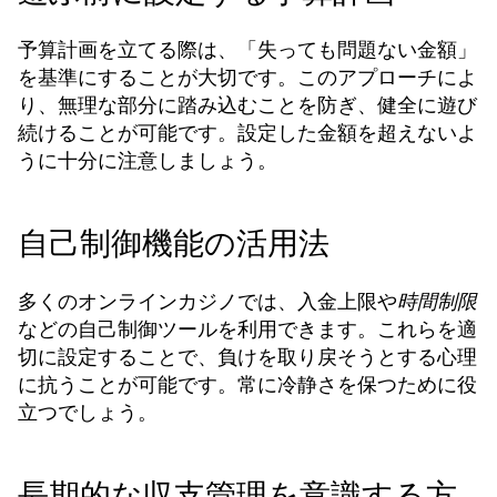
予算計画を立てる際は、「失っても問題ない金額」
を基準にすることが大切です。このアプローチによ
り、無理な部分に踏み込むことを防ぎ、健全に遊び
続けることが可能です。設定した金額を超えないよ
うに十分に注意しましょう。
自己制御機能の活用法
多くのオンラインカジノでは、
や
入金上限
時間制限
などの自己制御ツールを利用できます。これらを適
切に設定することで、負けを取り戻そうとする心理
に抗うことが可能です。常に冷静さを保つために役
立つでしょう。
長期的な収支管理を意識する方