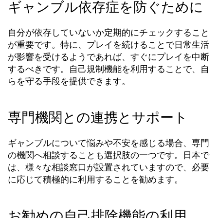
ギャンブル依存症を防ぐために
自分が依存していないか定期的にチェックすること
が重要です。特に、プレイを続けることで日常生活
が影響を受けるようであれば、すぐにプレイを中断
するべきです。自己規制機能を利用することで、自
らを守る手段を提供できます。
専門機関との連携とサポート
ギャンブルについて悩みや不安を感じる場合、専門
の機関へ相談することも選択肢の一つです。日本で
は、様々な相談窓口が設置されていますので、必要
に応じて積極的に利用することを勧めます。
お勧めの自己排除機能の利用