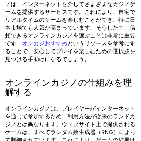
ノは、インターネットを介してさまざまなカジノゲ
ームを提供するサービスです。これにより、自宅で
リアルタイムのゲームを楽しむことができ、特に日
本市場でも人気が高まっています。そうした中、信
頼できるオンラインカジノを選ぶことは非常に重要
です。
というリソースを参考にす
オンカジおすすめ
ることで、安心してプレイを楽しむための選択肢を
見つける手助けになるでしょう。
オンラインカジノの仕組みを理
解する
オンラインカジノは、プレイヤーがインターネット
を通じて参加するため、利用方法が従来のランドカ
ジノとは異なります。ウェブサイト上で提供される
ゲームは、すべてランダム数生成器（RNG）によっ
て制御されています。これにより、ゲームの結果は