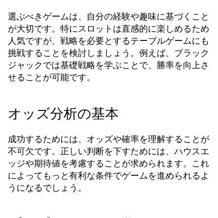
選ぶべきゲームは、自分の経験や趣味に基づくこと
が大切です。特にスロットは直感的に楽しめるため
人気ですが、戦略を必要とするテーブルゲームにも
挑戦することを検討しましょう。例えば、ブラック
ジャックでは基礎戦略を学ぶことで、勝率を向上さ
せることが可能です。
オッズ分析の基本
成功するためには、オッズや確率を理解することが
不可欠です。正しい判断を下すためには、ハウスエ
ッジや期待値を考慮することが求められます。これ
によってもっと有利な条件でゲームを進められるよ
うになるでしょう。