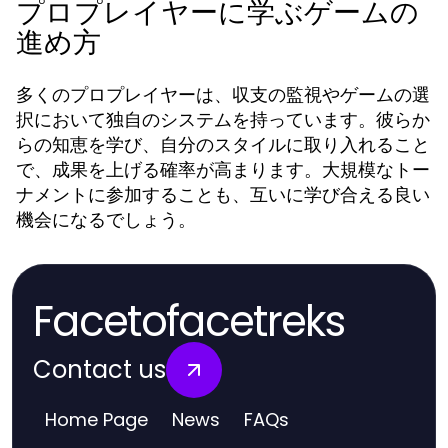
プロプレイヤーに学ぶゲームの
進め方
多くのプロプレイヤーは、収支の監視やゲームの選
択において独自のシステムを持っています。彼らか
らの知恵を学び、自分のスタイルに取り入れること
で、成果を上げる確率が高まります。大規模なトー
ナメントに参加することも、互いに学び合える良い
機会になるでしょう。
Facetofacetreks
Contact us
Home Page
News
FAQs