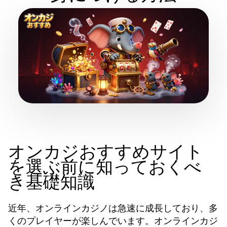
オンカジおすすめサイト
を選ぶ前に知っておくべ
き基礎知識
近年、オンラインカジノは急速に成長しており、多
くのプレイヤーが楽しんでいます。オンラインカジ