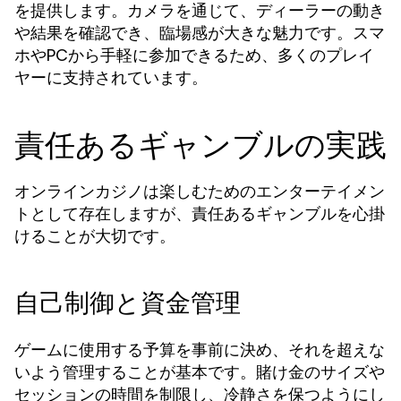
を提供します。カメラを通じて、ディーラーの動き
や結果を確認でき、臨場感が大きな魅力です。スマ
ホやPCから手軽に参加できるため、多くのプレイ
ヤーに支持されています。
責任あるギャンブルの実践
オンラインカジノは楽しむためのエンターテイメン
トとして存在しますが、責任あるギャンブルを心掛
けることが大切です。
自己制御と資金管理
ゲームに使用する予算を事前に決め、それを超えな
いよう管理することが基本です。賭け金のサイズや
セッションの時間を制限し、冷静さを保つようにし