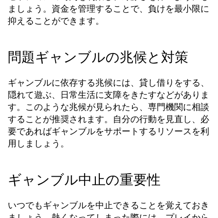
ましょう。資金を管理することで、負けを最小限に
抑えることができます。
問題ギャンブルの兆候と対策
ギャンブルに依存する兆候には、貸し借りをする、
隠れて遊ぶ、日常生活に支障をきたすなどがありま
す。このような兆候が見られたら、専門機関に相談
することが推奨されます。自分の行動を見直し、必
要であればギャンブルをサポートするリソースを利
用しましょう。
ギャンブル中止の重要性
いつでもギャンブルを中止できることを覚えておき
ましょう。熱くなってしまった際には、プレイから