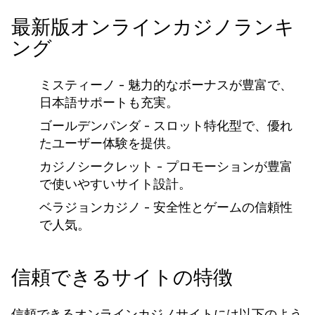
最新版オンラインカジノランキ
ング
ミスティーノ
- 魅力的なボーナスが豊富で、
日本語サポートも充実。
ゴールデンパンダ
- スロット特化型で、優れ
たユーザー体験を提供。
カジノシークレット
- プロモーションが豊富
で使いやすいサイト設計。
ベラジョンカジノ
- 安全性とゲームの信頼性
で人気。
信頼できるサイトの特徴
信頼できるオンラインカジノサイトには以下のよう