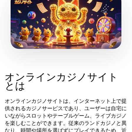
オンラインカジノサイト
とは
オンラインカジノサイトは、インターネット上で提
供されるカジノサービスであり、ユーザーは自宅に
いながらスロットやテーブルゲーム、ライブカジノ
を楽しむことができます。従来のランドカジノと異
なり、時間や場所を選ばずにプレイできるため、近