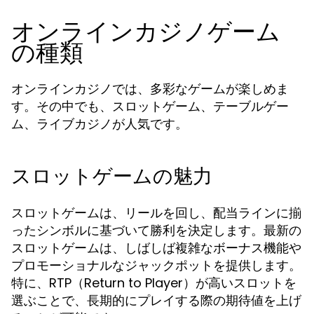
オンラインカジノゲーム
の種類
オンラインカジノでは、多彩なゲームが楽しめま
す。その中でも、スロットゲーム、テーブルゲー
ム、ライブカジノが人気です。
スロットゲームの魅力
スロットゲームは、リールを回し、配当ラインに揃
ったシンボルに基づいて勝利を決定します。最新の
スロットゲームは、しばしば複雑なボーナス機能や
プロモーショナルなジャックポットを提供します。
特に、RTP（Return to Player）が高いスロットを
選ぶことで、長期的にプレイする際の期待値を上げ