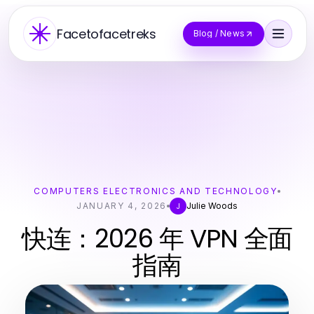
Facetofacetreks
Blog / News
COMPUTERS ELECTRONICS AND TECHNOLOGY
JANUARY 4, 2026
Julie Woods
J
快连：2026 年 VPN 全面
指南