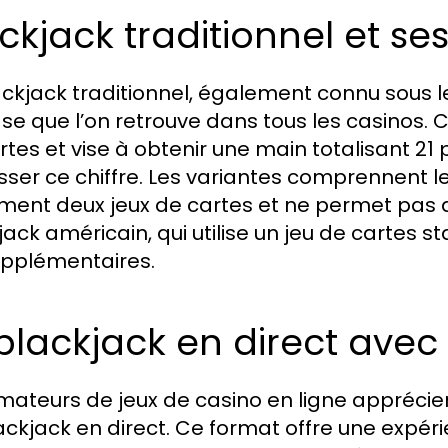
ckjack traditionnel et se
ackjack traditionnel, également connu sous le 
se que l’on retrouve dans tous les casinos. C
rtes et vise à obtenir une main totalisant 21 
ser ce chiffre. Les variantes comprennent le 
ment deux jeux de cartes et ne permet pas d
jack américain, qui utilise un jeu de cartes 
upplémentaires.
blackjack en direct avec
mateurs de jeux de casino en ligne apprécier
ackjack en direct. Ce format offre une expér