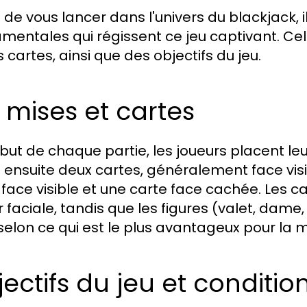
 de vous lancer dans l'univers du blackjack, i
mentales qui régissent ce jeu captivant. Ce
 cartes, ainsi que des objectifs du jeu.
 mises et cartes
but de chaque partie, les joueurs placent leu
t ensuite deux cartes, généralement face visi
 face visible et une carte face cachée. Les c
 faciale, tandis que les figures (valet, dame, 
, selon ce qui est le plus avantageux pour la 
ectifs du jeu et condition