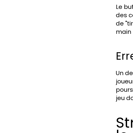
Le bu
des c
de "ti
main 
Err
Un de
joueu
pours
jeu d
St