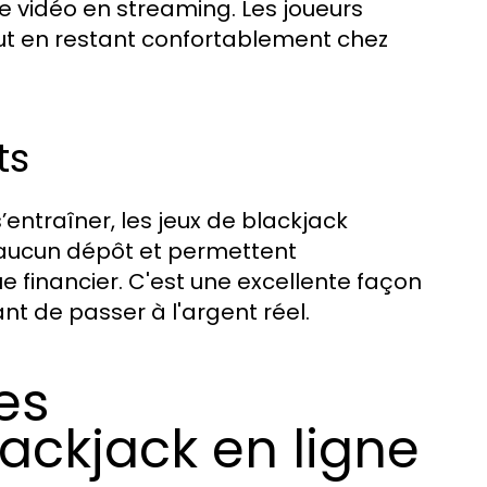
ne vidéo en streaming. Les joueurs
tout en restant confortablement chez
ts
’entraîner, les jeux de blackjack
t aucun dépôt et permettent
ue financier. C'est une excellente façon
nt de passer à l'argent réel.
es
ackjack en ligne