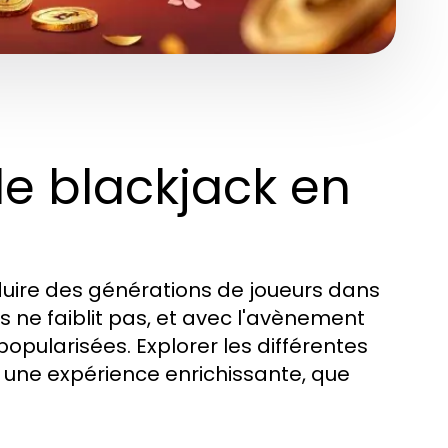
de blackjack en
duire des générations de joueurs dans
s ne faiblit pas, et avec l'avènement
opularisées. Explorer les différentes
r une expérience enrichissante, que