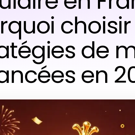
laire en Fra
rquoi choisir
ratégies de m
ancées en 2