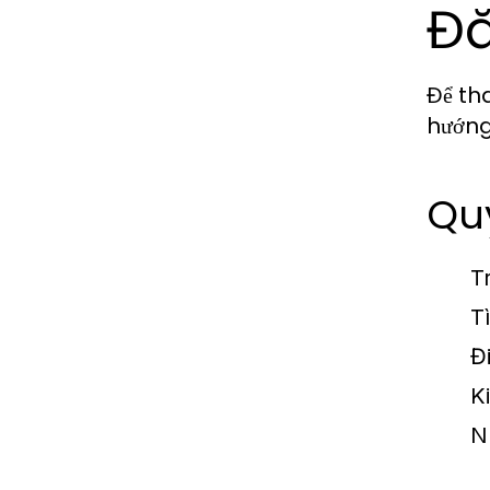
Đă
Để th
hướng
Quy
T
T
Đ
K
N