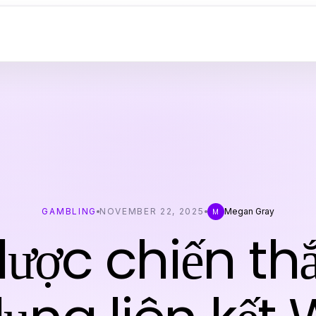
GAMBLING
NOVEMBER 22, 2025
Megan Gray
M
lược chiến th