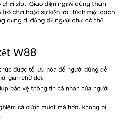
 chơi slot. Giao diện người dùng thân
 trò chơi hoặc sự kiện ưa thích một cách
 dụng di động để người chơi có thể
 kết W88
thức được tối ưu hóa để người dùng dễ
ời gian chờ đợi.
iúp bảo vệ thông tin cá nhân của người
nghiệm cá cược mượt mà hơn, không bị
.