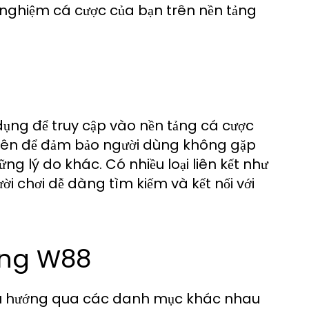
i nghiệm cá cược của bạn trên nền tảng
 dụng để truy cập vào nền tảng cá cược
uyên để đảm bảo người dùng không gặp
g lý do khác. Có nhiều loại liên kết như
i chơi dễ dàng tìm kiếm và kết nối với
ảng W88
điều hướng qua các danh mục khác nhau