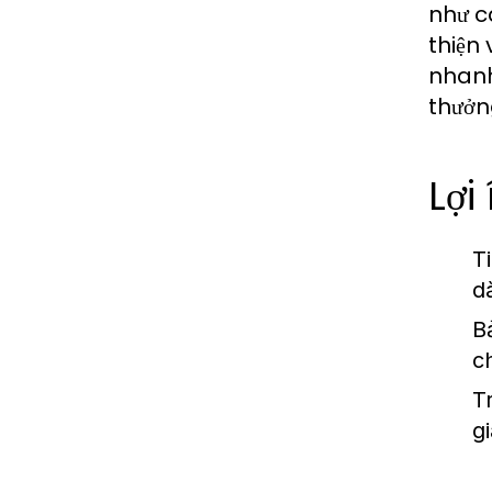
như c
thiện
nhanh
thưởn
Lợi
T
d
B
c
T
g