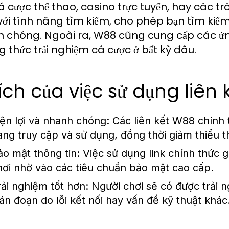
á cược thể thao, casino trực tuyến, hay các trò
 với tính năng tìm kiếm, cho phép bạn tìm kiếm
 chóng. Ngoài ra, W88 cũng cung cấp các ứng
g thức trải nghiệm cá cược ở bất kỳ đâu.
 ích của việc sử dụng liên
iện lợi và nhanh chóng:
Các liên kết W88 chính 
àng truy cập và sử dụng, đồng thời giảm thiểu th
ảo mật thông tin:
Việc sử dụng link chính thức g
hơi nhờ vào các tiêu chuẩn bảo mật cao cấp.
rải nghiệm tốt hơn:
Người chơi sẽ có được trải 
ián đoạn do lỗi kết nối hay vấn đề kỹ thuật khác