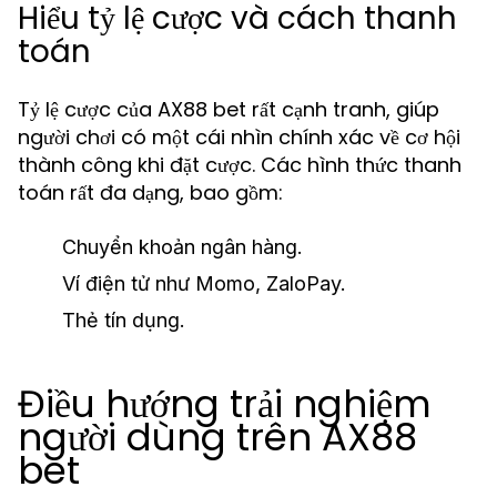
Hiểu tỷ lệ cược và cách thanh
toán
Tỷ lệ cược của AX88 bet rất cạnh tranh, giúp
người chơi có một cái nhìn chính xác về cơ hội
thành công khi đặt cược. Các hình thức thanh
toán rất đa dạng, bao gồm:
Chuyển khoản ngân hàng.
Ví điện tử như Momo, ZaloPay.
Thẻ tín dụng.
Điều hướng trải nghiệm
người dùng trên AX88
bet