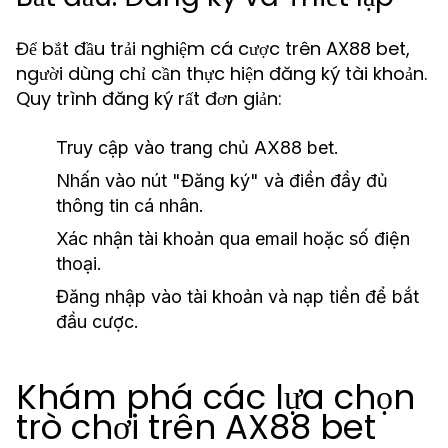
Để bắt đầu trải nghiệm cá cược trên AX88 bet,
người dùng chỉ cần thực hiện đăng ký tài khoản.
Quy trình đăng ký rất đơn giản:
Truy cập vào trang chủ AX88 bet.
Nhấn vào nút "Đăng ký" và điền đầy đủ
thông tin cá nhân.
Xác nhận tài khoản qua email hoặc số điện
thoại.
Đăng nhập vào tài khoản và nạp tiền để bắt
đầu cược.
Khám phá các lựa chọn
trò chơi trên AX88 bet