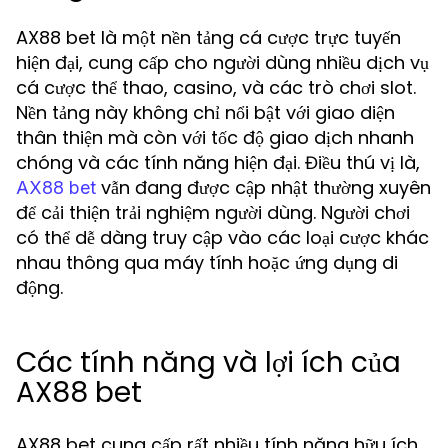
AX88 bet là một nền tảng cá cược trực tuyến
hiện đại, cung cấp cho người dùng nhiều dịch vụ
cá cược thể thao, casino, và các trò chơi slot.
Nền tảng này không chỉ nổi bật với giao diện
thân thiện mà còn với tốc độ giao dịch nhanh
chóng và các tính năng hiện đại. Điều thú vị là,
vẫn đang được cập nhật thường xuyên
AX88 bet
để cải thiện trải nghiệm người dùng. Người chơi
có thể dễ dàng truy cập vào các loại cược khác
nhau thông qua máy tính hoặc ứng dụng di
động.
Các tính năng và lợi ích của
AX88 bet
AX88 bet cung cấp rất nhiều tính năng hữu ích