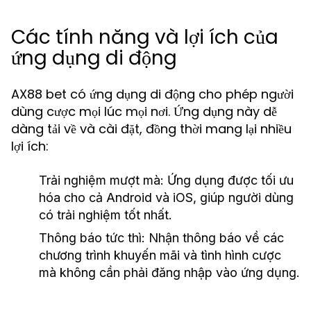
Các tính năng và lợi ích của
ứng dụng di động
AX88 bet có ứng dụng di động cho phép người
dùng cược mọi lúc mọi nơi. Ứng dụng này dễ
dàng tải về và cài đặt, đồng thời mang lại nhiều
lợi ích:
Trải nghiệm mượt mà:
Ứng dụng được tối ưu
hóa cho cả Android và iOS, giúp người dùng
có trải nghiệm tốt nhất.
Thông báo tức thì:
Nhận thông báo về các
chương trình khuyến mãi và tình hình cược
mà không cần phải đăng nhập vào ứng dụng.