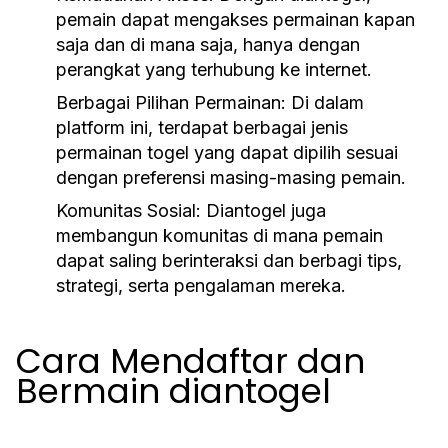
pemain dapat mengakses permainan kapan
saja dan di mana saja, hanya dengan
perangkat yang terhubung ke internet.
Berbagai Pilihan Permainan:
Di dalam
platform ini, terdapat berbagai jenis
permainan togel yang dapat dipilih sesuai
dengan preferensi masing-masing pemain.
Komunitas Sosial:
Diantogel juga
membangun komunitas di mana pemain
dapat saling berinteraksi dan berbagi tips,
strategi, serta pengalaman mereka.
Cara Mendaftar dan
Bermain diantogel