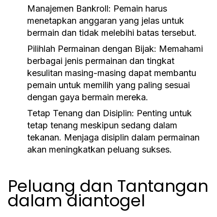
Manajemen Bankroll:
Pemain harus
menetapkan anggaran yang jelas untuk
bermain dan tidak melebihi batas tersebut.
Pilihlah Permainan dengan Bijak:
Memahami
berbagai jenis permainan dan tingkat
kesulitan masing-masing dapat membantu
pemain untuk memilih yang paling sesuai
dengan gaya bermain mereka.
Tetap Tenang dan Disiplin:
Penting untuk
tetap tenang meskipun sedang dalam
tekanan. Menjaga disiplin dalam permainan
akan meningkatkan peluang sukses.
Peluang dan Tantangan
dalam diantogel