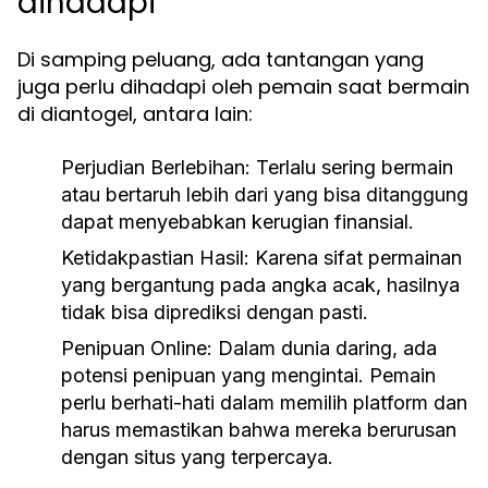
dihadapi
Di samping peluang, ada tantangan yang
juga perlu dihadapi oleh pemain saat bermain
di diantogel, antara lain:
Perjudian Berlebihan:
Terlalu sering bermain
atau bertaruh lebih dari yang bisa ditanggung
dapat menyebabkan kerugian finansial.
Ketidakpastian Hasil:
Karena sifat permainan
yang bergantung pada angka acak, hasilnya
tidak bisa diprediksi dengan pasti.
Penipuan Online:
Dalam dunia daring, ada
potensi penipuan yang mengintai. Pemain
perlu berhati-hati dalam memilih platform dan
harus memastikan bahwa mereka berurusan
dengan situs yang terpercaya.