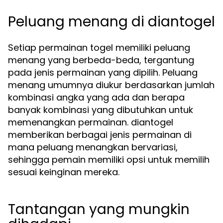
Peluang menang di diantogel
Setiap permainan togel memiliki peluang
menang yang berbeda-beda, tergantung
pada jenis permainan yang dipilih. Peluang
menang umumnya diukur berdasarkan jumlah
kombinasi angka yang ada dan berapa
banyak kombinasi yang dibutuhkan untuk
memenangkan permainan. diantogel
memberikan berbagai jenis permainan di
mana peluang menangkan bervariasi,
sehingga pemain memiliki opsi untuk memilih
sesuai keinginan mereka.
Tantangan yang mungkin