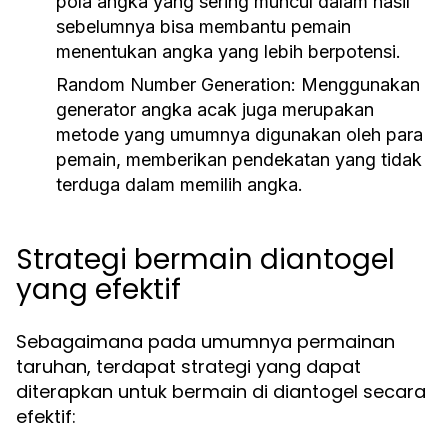
pola angka yang sering muncul dalam hasil
sebelumnya bisa membantu pemain
menentukan angka yang lebih berpotensi.
Random Number Generation:
Menggunakan
generator angka acak juga merupakan
metode yang umumnya digunakan oleh para
pemain, memberikan pendekatan yang tidak
terduga dalam memilih angka.
Strategi bermain diantogel
yang efektif
Sebagaimana pada umumnya permainan
taruhan, terdapat strategi yang dapat
diterapkan untuk bermain di diantogel secara
efektif: