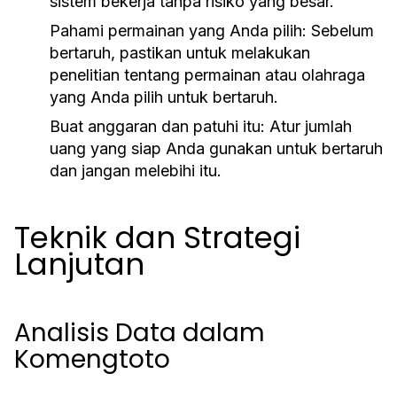
sistem bekerja tanpa risiko yang besar.
Pahami permainan yang Anda pilih:
Sebelum
bertaruh, pastikan untuk melakukan
penelitian tentang permainan atau olahraga
yang Anda pilih untuk bertaruh.
Buat anggaran dan patuhi itu:
Atur jumlah
uang yang siap Anda gunakan untuk bertaruh
dan jangan melebihi itu.
Teknik dan Strategi
Lanjutan
Analisis Data dalam
Komengtoto