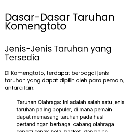
Dasar-Dasar Taruhan
Komengtoto
Jenis-Jenis Taruhan yang
Tersedia
Di Komengtoto, terdapat berbagai jenis
taruhan yang dapat dipilih oleh para pemain,
antara lain:
Taruhan Olahraga:
Ini adalah salah satu jenis
taruhan paling populer, di mana pemain
dapat memasang taruhan pada hasil
pertandingan berbagai cabang olahraga
seperti sepak bola, basket, dan balap.