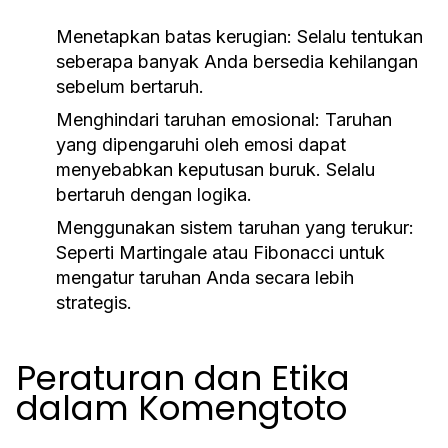
Menetapkan batas kerugian:
Selalu tentukan
seberapa banyak Anda bersedia kehilangan
sebelum bertaruh.
Menghindari taruhan emosional:
Taruhan
yang dipengaruhi oleh emosi dapat
menyebabkan keputusan buruk. Selalu
bertaruh dengan logika.
Menggunakan sistem taruhan yang terukur:
Seperti Martingale atau Fibonacci untuk
mengatur taruhan Anda secara lebih
strategis.
Peraturan dan Etika
dalam Komengtoto