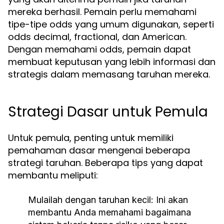
mereka berhasil. Pemain perlu memahami
tipe-tipe odds yang umum digunakan, seperti
odds decimal, fractional, dan American.
Dengan memahami odds, pemain dapat
membuat keputusan yang lebih informasi dan
strategis dalam memasang taruhan mereka.
Strategi Dasar untuk Pemula
Untuk pemula, penting untuk memiliki
pemahaman dasar mengenai beberapa
strategi taruhan. Beberapa tips yang dapat
membantu meliputi:
Mulailah dengan taruhan kecil:
Ini akan
membantu Anda memahami bagaimana