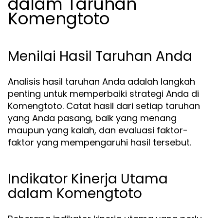
dalam Taruhan
Komengtoto
Menilai Hasil Taruhan Anda
Analisis hasil taruhan Anda adalah langkah
penting untuk memperbaiki strategi Anda di
Komengtoto. Catat hasil dari setiap taruhan
yang Anda pasang, baik yang menang
maupun yang kalah, dan evaluasi faktor-
faktor yang mempengaruhi hasil tersebut.
Indikator Kinerja Utama
dalam Komengtoto