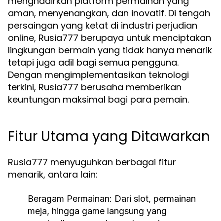
menghadirkan platform permainan yang
aman, menyenangkan, dan inovatif. Di tengah
persaingan yang ketat di industri perjudian
online, Rusia777 berupaya untuk menciptakan
lingkungan bermain yang tidak hanya menarik
tetapi juga adil bagi semua pengguna.
Dengan mengimplementasikan teknologi
terkini, Rusia777 berusaha memberikan
keuntungan maksimal bagi para pemain.
Fitur Utama yang Ditawarkan
Rusia777 menyuguhkan berbagai fitur
menarik, antara lain:
Beragam Permainan:
Dari slot, permainan
meja, hingga game langsung yang