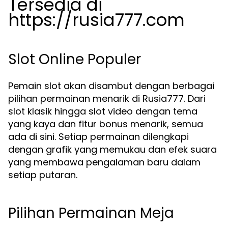
Tersedia di
https://rusia777.com
Slot Online Populer
Pemain slot akan disambut dengan berbagai
pilihan permainan menarik di Rusia777. Dari
slot klasik hingga slot video dengan tema
yang kaya dan fitur bonus menarik, semua
ada di sini. Setiap permainan dilengkapi
dengan grafik yang memukau dan efek suara
yang membawa pengalaman baru dalam
setiap putaran.
Pilihan Permainan Meja