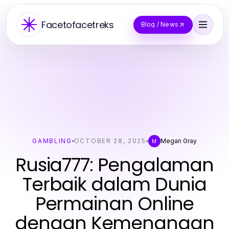
Facetofacetreks
Blog / News
GAMBLING
OCTOBER 28, 2025
Megan Gray
M
Rusia777: Pengalaman
Terbaik dalam Dunia
Permainan Online
dengan Kemenangan