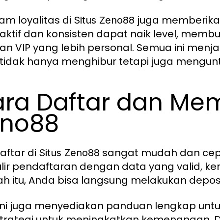
am loyalitas di
juga memberika
Situs Zeno88
aktif dan konsisten dapat naik level, memb
an VIP yang lebih personal. Semua ini menj
tidak hanya menghibur tetapi juga mengun
ra Daftar dan Memu
eno88
ftar di
sangat mudah dan cepa
Situs Zeno88
lir pendaftaran dengan data yang valid, ke
ah itu, Anda bisa langsung melakukan depos
 ini juga menyediakan panduan lengkap unt
trategi untuk meningkatkan kemenangan.