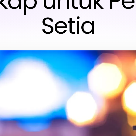
kap untuk P
Setia