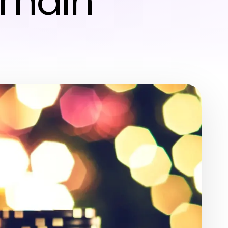
emain