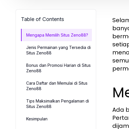
Table of Contents
Selam
banya
berma
Mengapa Memilih Situs Zeno88?
setia
Jenis Permainan yang Tersedia di
mena
Situs Zeno88
semua
Bonus dan Promosi Harian di Situs
perma
Zeno88
Cara Daftar dan Memulai di Situs
Me
Zeno88
Tips Maksimalkan Pengalaman di
Situs Zeno88
Ada 
Perta
Kesimpulan
dijam