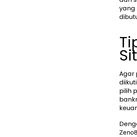
yang 
dibut
Ti
Si
Agar
diiku
pilih
bankr
keua
Denga
Zeno