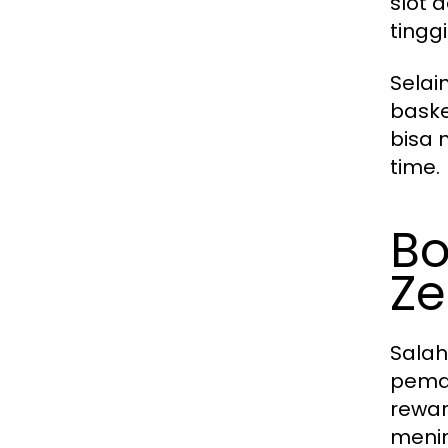
slot 
tingg
Selain
baske
bisa 
time.
Bo
Z
Salah
pemai
rewar
menin