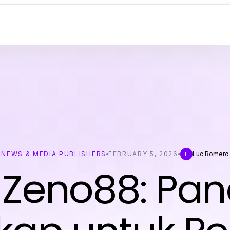
NEWS & MEDIA PUBLISHERS
FEBRUARY 5, 2026
Luc Romero
L
s Zeno88: Pa