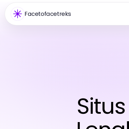
Facetofacetreks
Situ