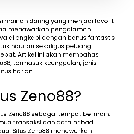
permainan daring yang menjadi favorit
karena menawarkan pengalaman
a dilengkapi dengan bonus fantastis
ntuk hiburan sekaligus peluang
tepat. Artikel ini akan membahas
, termasuk keunggulan, jenis
no88
nus harian.
tus Zeno88?
sebagai tempat bermain.
tus Zeno88
ua transaksi dan data pribadi
dua,
menawarkan
Situs Zeno88